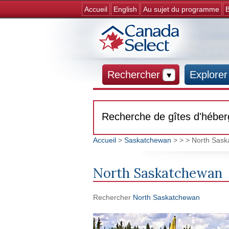
Accueil
English
Au sujet du programme
B
Rechercher
Explorer
Recherche de gîtes d'hébe
Accueil
>
Saskatchewan
>
>
> North Sas
Vous êtes ici
North Saskatchewan
Rechercher
North Saskatchewan