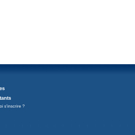
les
tants
i s'inscrire ?