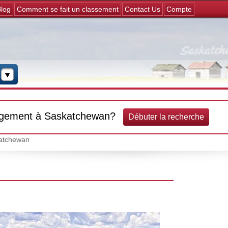
Jump to navigation
log
Comment se fait un classement
Contact Us
Compte
rgement à Saskatchewan?
Débuter la recherche
katchewan