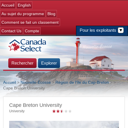
Jump to navigation
Accueil
English
Au sujet du programme
Blog
Comment se fait un classement
Pour les exploitants
Contact Us
Compte
Rechercher
Explorer
Accueil
>
Nouvelle-Écosse
>
Région de l'île du Cap-Breton
>
>
Cape Breton University
Vous êtes ici
Cape Breton University
University