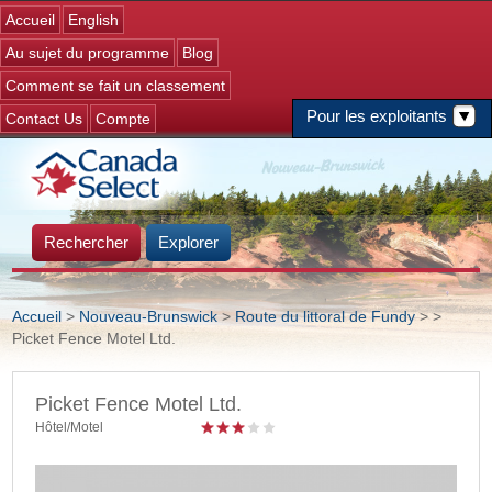
Jump to navigation
Accueil
English
Au sujet du programme
Blog
Comment se fait un classement
Pour les exploitants
Contact Us
Compte
Rechercher
Explorer
Accueil
>
Nouveau-Brunswick
>
Route du littoral de Fundy
>
>
Picket Fence Motel Ltd.
Vous êtes ici
Picket Fence Motel Ltd.
Hôtel/Motel