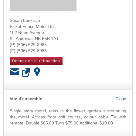
Susan Lankisch
Picket Fence Motel Ltd.
102 Reed Avenue
St. Andrews
,
NB
E5B 1A1
(506) 529-8985
(506) 529-8985
Donnez de la rétroaction
OK
Vue d'ensemble
Single story motel, relax in the flower garden surrounding
the motel. Across from golf course, colour cable TV with
remote. Double $65.00 Twin $75.00 Additional $10.00