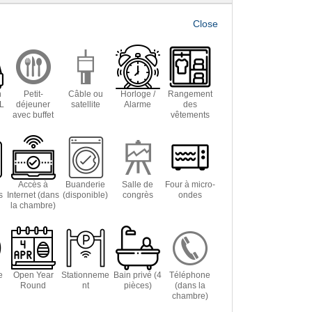
OK
n
Petit-
Câble ou
Horloge /
Rangement
GL
déjeuner
satellite
Alarme
des
avec buffet
vêtements
Accès à
Buanderie
Salle de
Four à micro-
s
Internet (dans
(disponible)
congrès
ondes
la chambre)
e
Open Year
Stationneme
Bain privé (4
Téléphone
Round
nt
pièces)
(dans la
chambre)