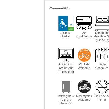
Commodités
Access -
Air
Dimensio
Partial
conditionné
des lits – 
(Grand lit)
Accès à un
Cyclists
Salle
ordinateur
Welcome
d’exercice
(accessible)
Petit frigidaire
Motorcycles
Défense d
(dans la
Welcome
fumer
chambre)