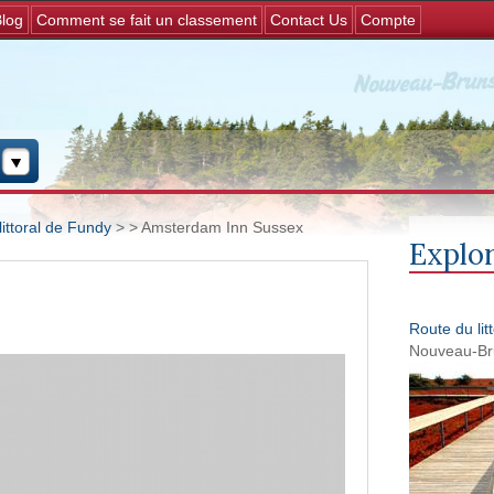
Jump to navigation
log
Comment se fait un classement
Contact Us
Compte
littoral de Fundy
>
> Amsterdam Inn Sussex
Explore
Route du lit
Nouveau-Br