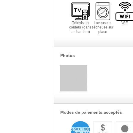
Télévision
Laveuse et
WiFi
couleur (dans
sécheuse sur
la chambre)
place
Photos
Modes de paiements acceptés