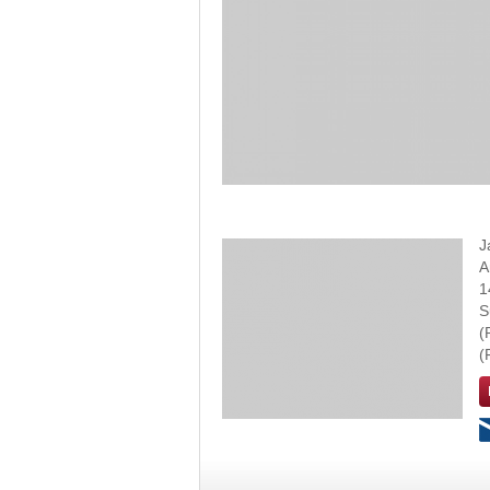
J
A
1
S