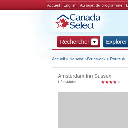
Accueil
English
Au sujet du programme
B
Rechercher
Explorer
Accueil
>
Nouveau-Brunswick
>
Route du 
Vous êtes ici
Amsterdam Inn Sussex
Hôtel/Motel