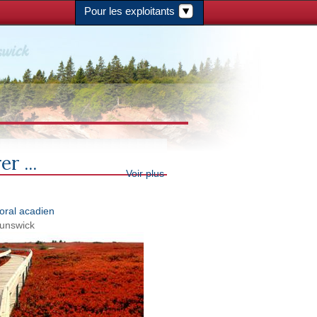
Pour les exploitants
r ...
Voir plus
toral acadien
unswick