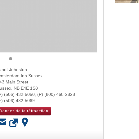
anet Johnston
msterdam Inn Sussex
43 Main Street
ussex
,
NB
E4E 1S8
(506) 432-5050
(800) 468-2828
(506) 432-5069
Donnez de la rétroaction