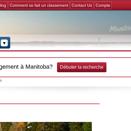
Jump to navigation
log
Comment se fait un classement
Contact Us
Compte
rgement à Manitoba?
Débuter la recherche
a