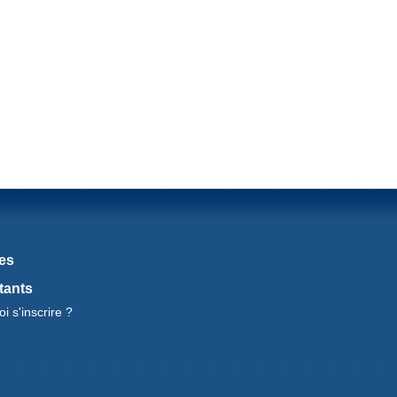
les
tants
i s'inscrire ?