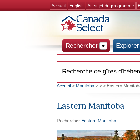
Accueil
English
Au sujet du programme
B
Rechercher
Explorer
Recherche de gîtes d'hébe
Accueil
>
Manitoba
>
>
> Eastern Manitob
Vous êtes ici
Eastern Manitoba
Rechercher
Eastern Manitoba