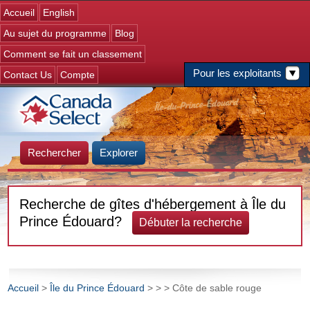
Jump to navigation
Accueil
English
Au sujet du programme
Blog
Comment se fait un classement
Pour les exploitants
Contact Us
Compte
Rechercher
Explorer
Recherche de gîtes d'hébergement à Île du
Prince Édouard?
Débuter la recherche
Accueil
>
Île du Prince Édouard
>
>
> Côte de sable rouge
Vous êtes ici