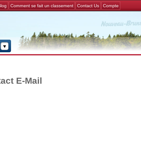
Jump to navigation
log
Comment se fait un classement
Contact Us
Compte
act E-Mail